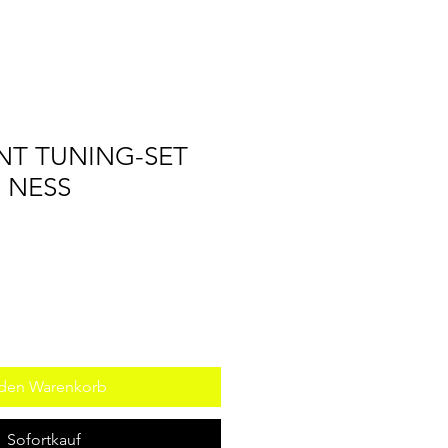
T TUNING-SET
 NESS
 den Warenkorb
Sofortkauf