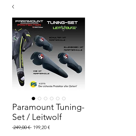
Paramount Tuning-
Set / Leitwolf
Standardpreis
Sale-
 249,00 € 
199,20 €
Preis