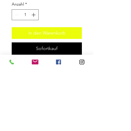
Anzahl
*
In den Warenkorb
Sofortkauf
Speziell auf Litewolf abgestimmtes
DIY Tuning-Set
Schulter -, Knie und
Ellenbogenprotektoren: inkl.
Adapterhülle für original
Klettbefestigung